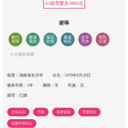
A1级育婴员 6800元
谢琳
解约
极速
保证
极速
全年
母乳
保障
退款
价值
响应
无休
沙龙
六大服务保障
籍贯：湖南省长沙市
出生：1979年8月20日
服务年限：1年
属相：羊
民族：汉
婚否：已婚
文化礼仪
早教
按摩抚触
育婴师证
母婴护理师证