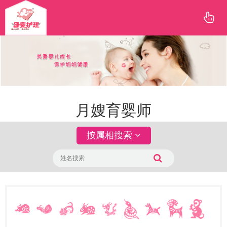
月嫂育婴师
按属相搜索