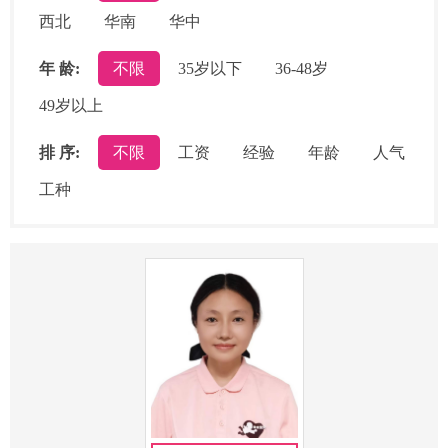
西北
华南
华中
年 龄:
不限
35岁以下
36-48岁
49岁以上
排 序:
不限
工资
经验
年龄
人气
工种