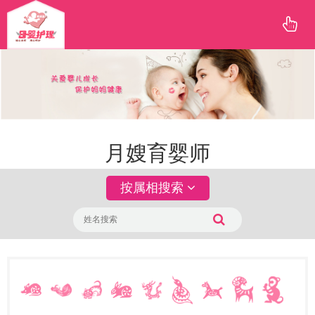
月嫂育婴师
按属相搜索