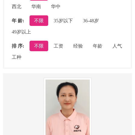
西北
华南
华中
年 龄:
不限
35岁以下
36-48岁
49岁以上
排 序:
不限
工资
经验
年龄
人气
工种