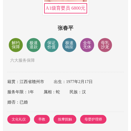
A1级育婴员 6800元
张春平
解约
极速
保证
极速
全年
母乳
保障
退款
价值
响应
无休
沙龙
六大服务保障
籍贯：江西省赣州市
出生：1977年2月17日
服务年限：1年
属相：蛇
民族：汉
婚否：已婚
文化礼仪
早教
按摩抚触
母婴护理师