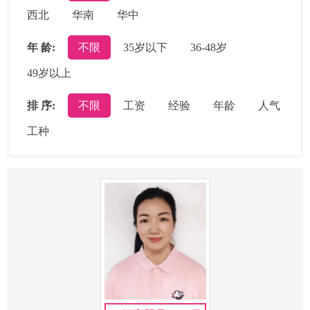
西北
华南
华中
年 龄:
不限
35岁以下
36-48岁
49岁以上
排 序:
不限
工资
经验
年龄
人气
工种