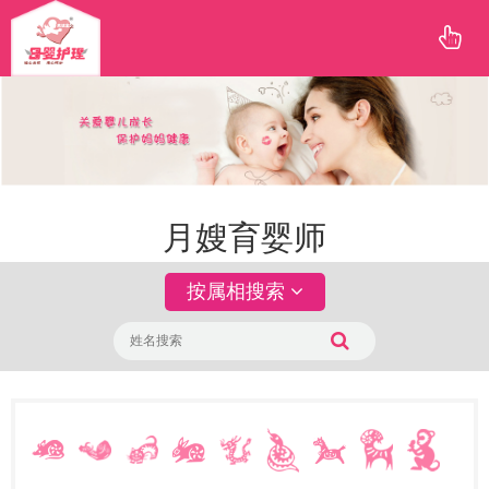
月嫂育婴师
按属相搜索