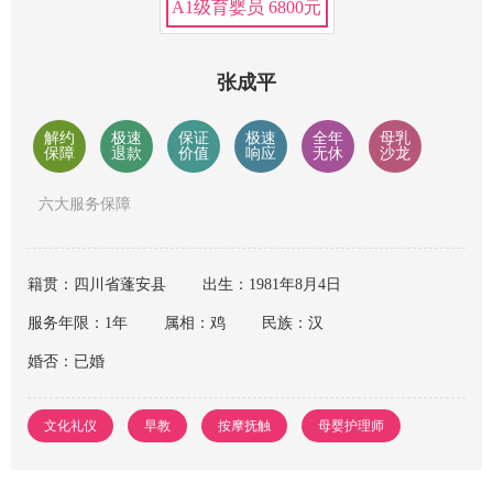
A1级育婴员 6800元
张成平
解约
极速
保证
极速
全年
母乳
保障
退款
价值
响应
无休
沙龙
六大服务保障
籍贯：四川省蓬安县
出生：1981年8月4日
服务年限：1年
属相：鸡
民族：汉
婚否：已婚
文化礼仪
早教
按摩抚触
母婴护理师