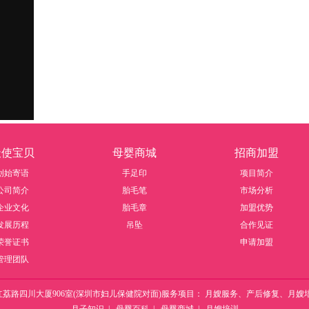
天使宝贝
母婴商城
招商加盟
创始寄语
手足印
项目简介
公司简介
胎毛笔
市场分析
企业文化
胎毛章
加盟优势
发展历程
吊坠
合作见证
荣誉证书
申请加盟
管理团队
福田区红荔路四川大厦906室(深圳市妇儿保健院对面)服务项目： 月嫂服务、产后修复、月嫂