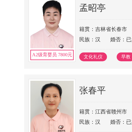
孟昭亭
籍贯：吉林省长春市
民族：汉
婚否：已
A2级育婴员 7800元
文化礼仪
早教
张春平
籍贯：江西省赣州市
民族：汉
婚否：已