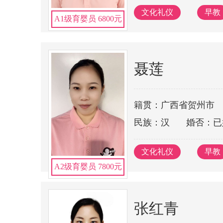
文化礼仪
早教
A1级育婴员 6800元
聂莲
籍贯：广西省贺州市
民族：汉
婚否：已
文化礼仪
早教
A2级育婴员 7800元
张红青