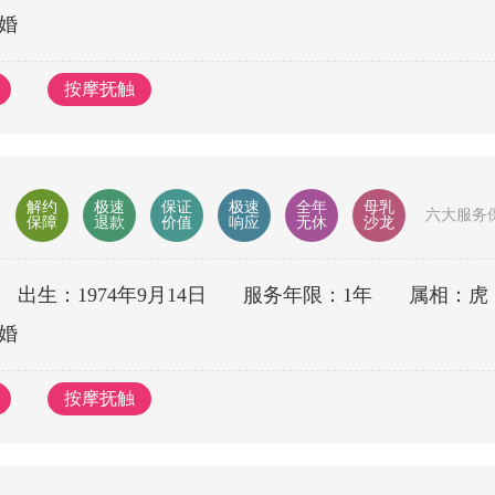
婚
按摩抚触
解约
极速
保证
极速
全年
母乳
六大服务
保障
退款
价值
响应
无休
沙龙
出生：1974年9月14日
服务年限：1年
属相：虎
婚
按摩抚触