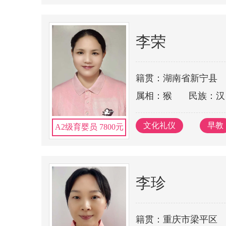
李荣
籍贯：湖南省新宁县
属相：猴
民族：汉
文化礼仪
早教
A2级育婴员 7800元
李珍
籍贯：重庆市梁平区