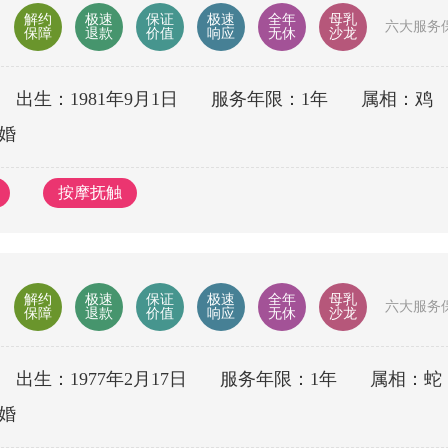
解约
极速
保证
极速
全年
母乳
六大服务
保障
退款
价值
响应
无休
沙龙
出生：1981年9月1日
服务年限：1年
属相：鸡
婚
按摩抚触
解约
极速
保证
极速
全年
母乳
六大服务
保障
退款
价值
响应
无休
沙龙
出生：1977年2月17日
服务年限：1年
属相：蛇
婚