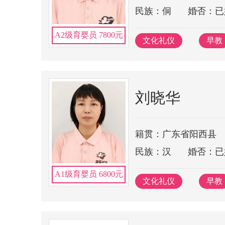
民族：侗
婚否：已
A2级育婴员 7800元
文化礼仪
早教
刘晓华
籍贯：广东省阳西县
民族：汉
婚否：已
A1级育婴员 6800元
文化礼仪
早教