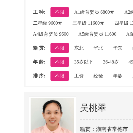
工 种:
不限
A1级育婴员 6800元
A2
二星级 9600元
三星级 11600元
四星级 1
A4级育婴员 9600
A5级育婴员 11600
A6
籍 贯:
不限
东北
华北
华东
年 龄:
不限
35岁以下
36-48岁
4
排 序:
不限
工资
经验
年龄
吴桃翠
籍贯：湖南省常德市