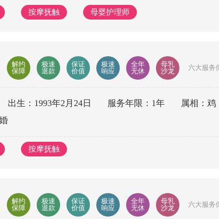
按摩抚触
母婴护理师
解约
极速
保证
极速
全年
母乳
六大服务
保障
退款
价值
响应
无休
沙龙
出生：1993年2月24日
服务年限：1年
属相：鸡
婚
按摩抚触
解约
极速
保证
极速
全年
母乳
六大服务
保障
退款
价值
响应
无休
沙龙