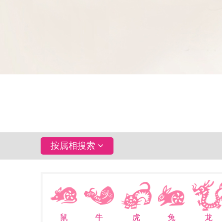
按属相搜索
鼠
牛
虎
兔
龙