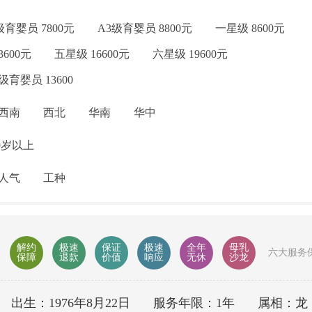
级育婴员 7800元
A3级育婴员 8800元
一星级 8600元
3600元
五星级 16600元
六星级 19600元
级育婴员 13600
西南
西北
华南
华中
9岁以上
人气
工种
解约
极速
保证
极速
全年
母乳
六大服务
保障
退款
价值
响应
无休
沙龙
出生：1976年8月22日
服务年限：1年
属相：龙