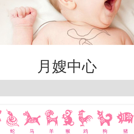
月嫂中心
蛇
马
羊
猴
鸡
狗
猪