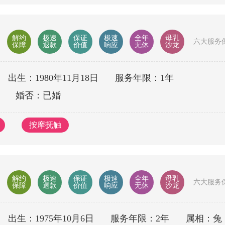
解约
极速
保证
极速
全年
母乳
六大服务
保障
退款
价值
响应
无休
沙龙
出生：1980年11月18日
服务年限：1年
婚否：已婚
按摩抚触
解约
极速
保证
极速
全年
母乳
六大服务
保障
退款
价值
响应
无休
沙龙
出生：1975年10月6日
服务年限：2年
属相：兔