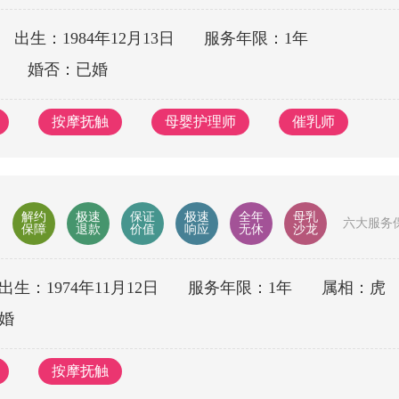
出生：1984年12月13日
服务年限：1年
婚否：已婚
按摩抚触
母婴护理师
催乳师
解约
极速
保证
极速
全年
母乳
六大服务
保障
退款
价值
响应
无休
沙龙
出生：1974年11月12日
服务年限：1年
属相：虎
婚
按摩抚触