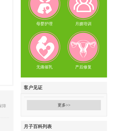
母婴护理
月嫂培训
无痛催乳
产后修复
客户见证
更多>>
保障
月子百科列表