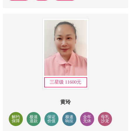
三星级 11600元
黄玲
解约
极速
保证
极速
全年
母乳
保障
退款
价值
响应
无休
沙龙