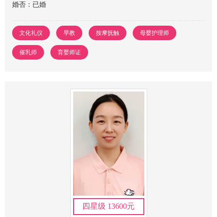
婚否：已婚
文化礼仪
早教
按摩抚触
母婴护理师
催乳师
育婴师证
四星级 13600元