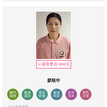
A1级育婴员 6800元
廖顺华
解约
极速
保证
极速
全年
母乳
保障
退款
价值
响应
无休
沙龙
六大服务保障