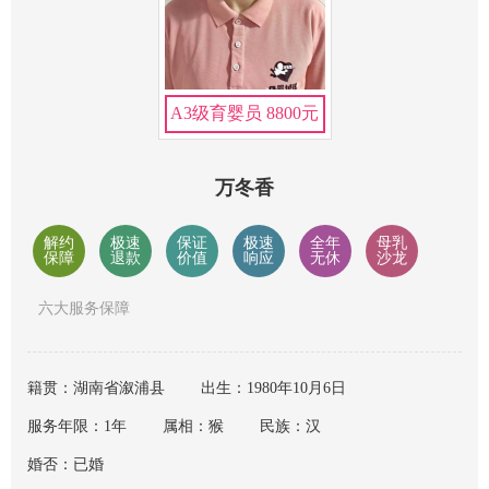
A3级育婴员 8800元
万冬香
解约
极速
保证
极速
全年
母乳
保障
退款
价值
响应
无休
沙龙
六大服务保障
籍贯：湖南省溆浦县
出生：1980年10月6日
服务年限：1年
属相：猴
民族：汉
婚否：已婚