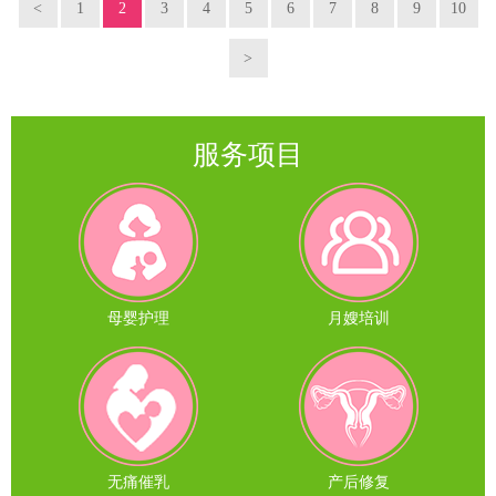
<
1
2
3
4
5
6
7
8
9
10
>
服务项目
母婴护理
月嫂培训
无痛催乳
产后修复