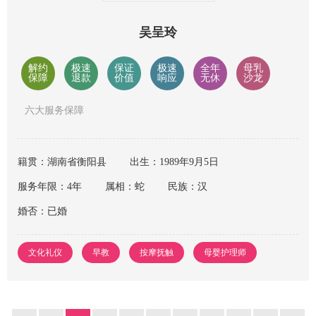
吴呈玲
解约
极速
保证
极速
全年
母乳
保障
退款
价值
响应
无休
沙龙
六大服务保障
籍贯：湖南省衡阳县
出生：1989年9月5日
服务年限：4年
属相：蛇
民族：汉
婚否：已婚
文化礼仪
早教
按摩抚触
母婴护理师