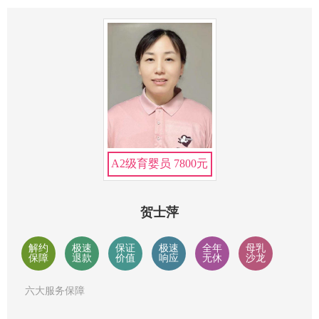
A2级育婴员 7800元
贺士萍
解约
极速
保证
极速
全年
母乳
保障
退款
价值
响应
无休
沙龙
六大服务保障