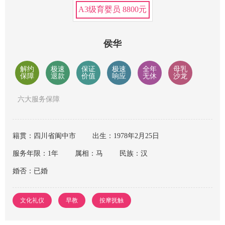
A3级育婴员 8800元
侯华
解约
极速
保证
极速
全年
母乳
保障
退款
价值
响应
无休
沙龙
六大服务保障
籍贯：四川省阆中市
出生：1978年2月25日
服务年限：1年
属相：马
民族：汉
婚否：已婚
文化礼仪
早教
按摩抚触