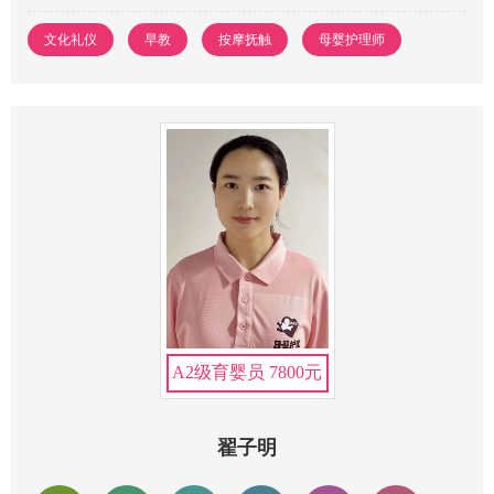
文化礼仪
早教
按摩抚触
母婴护理师
A2级育婴员 7800元
翟子明