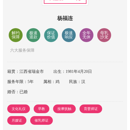
杨福连
解约
极速
保证
极速
全年
母乳
保障
退款
价值
响应
无休
沙龙
六大服务保障
籍贯：江西省瑞金市
出生：1981年4月20日
服务年限：5年
属相：鸡
民族：汉
婚否：已婚
文化礼仪
早教
按摩抚触
育婴师证
月嫂证
催乳师证