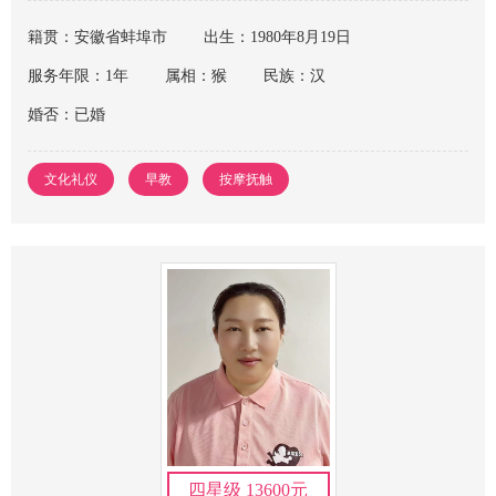
籍贯：安徽省蚌埠市
出生：1980年8月19日
服务年限：1年
属相：猴
民族：汉
婚否：已婚
文化礼仪
早教
按摩抚触
四星级 13600元