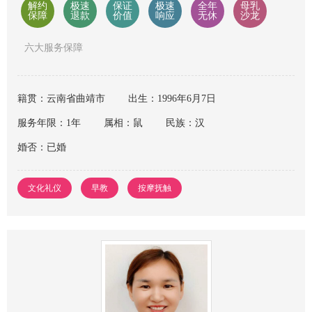
解约
极速
保证
极速
全年
母乳
保障
退款
价值
响应
无休
沙龙
六大服务保障
籍贯：云南省曲靖市
出生：1996年6月7日
服务年限：1年
属相：鼠
民族：汉
婚否：已婚
文化礼仪
早教
按摩抚触