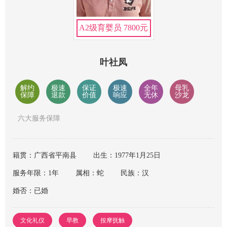
A2级育婴员 7800元
叶社凤
解约
极速
保证
极速
全年
母乳
保障
退款
价值
响应
无休
沙龙
六大服务保障
籍贯：广西省平南县
出生：1977年1月25日
服务年限：1年
属相：蛇
民族：汉
婚否：已婚
文化礼仪
早教
按摩抚触