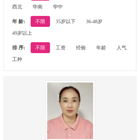
西北
华南
华中
年 龄:
不限
35岁以下
36-48岁
49岁以上
排 序:
不限
工资
经验
年龄
人气
工种