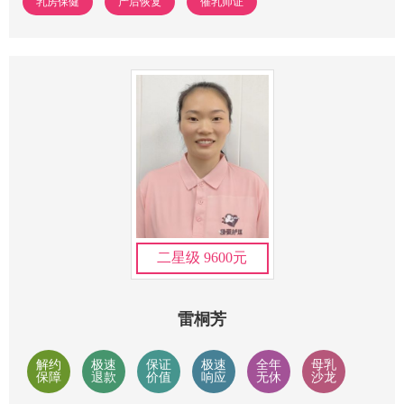
乳房保健
产后恢复
催乳师证
二星级 9600元
雷桐芳
解约
极速
保证
极速
全年
母乳
保障
退款
价值
响应
无休
沙龙