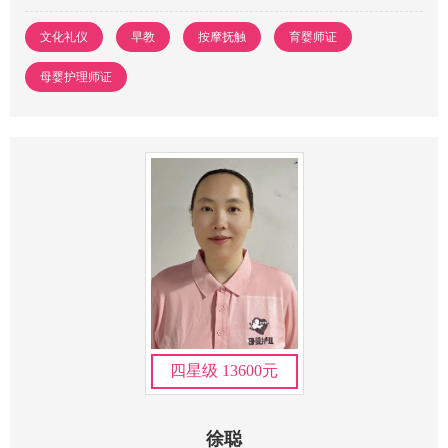
文化礼仪
早教
按摩抚触
育婴师证
母婴护理师证
四星级 13600元
徐聪