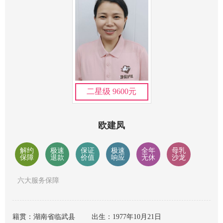
二星级 9600元
欧建凤
解约
极速
保证
极速
全年
母乳
保障
退款
价值
响应
无休
沙龙
六大服务保障
籍贯：湖南省临武县
出生：1977年10月21日