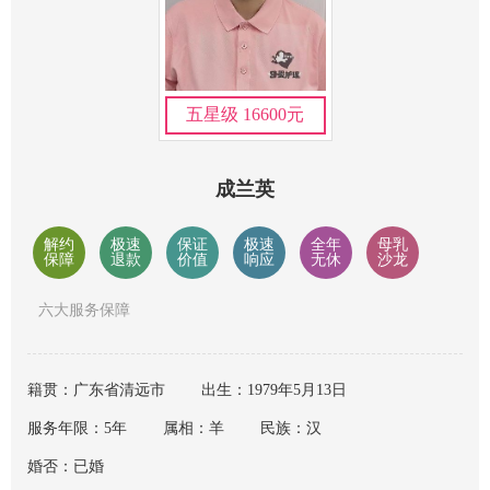
五星级 16600元
成兰英
解约
极速
保证
极速
全年
母乳
保障
退款
价值
响应
无休
沙龙
六大服务保障
籍贯：广东省清远市
出生：1979年5月13日
服务年限：5年
属相：羊
民族：汉
婚否：已婚