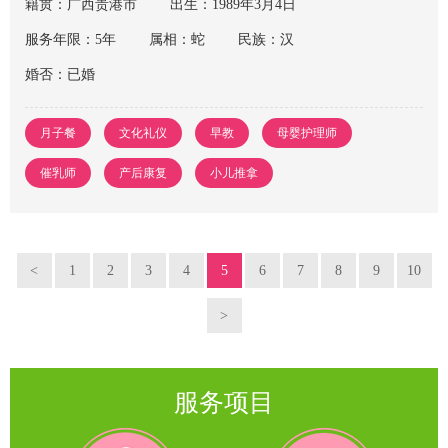
籍贯：广西贵港市
出生：1989年3月4日
服务年限：5年
属相：蛇
民族：汉
婚否：已婚
月子餐
文化礼仪
早教
母婴护理师
催乳师
产后康复
小儿推拿
<
1
2
3
4
5
6
7
8
9
10
>
服务项目