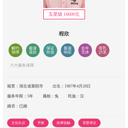
五星级 16600元
程欣
解约
极速
保证
极速
全年
母乳
保障
退款
价值
响应
无休
沙龙
六大服务保障
籍贯：湖北省襄阳市
出生：1987年4月28日
服务年限：5年
属相：兔
民族：汉
婚否：已婚
文化礼仪
早教
按摩抚触
育婴师证