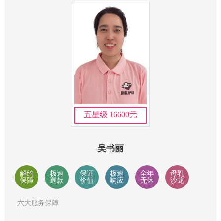
五星级 16600元
吴书丽
解约
极速
保证
极速
全年
母乳
保障
退款
价值
响应
无休
沙龙
六大服务保障