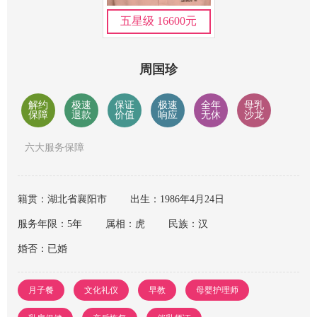
五星级 16600元
周国珍
解约
极速
保证
极速
全年
母乳
保障
退款
价值
响应
无休
沙龙
六大服务保障
籍贯：湖北省襄阳市
出生：1986年4月24日
服务年限：5年
属相：虎
民族：汉
婚否：已婚
月子餐
文化礼仪
早教
母婴护理师