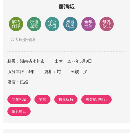
唐满娥
解约
极速
保证
极速
全年
母乳
保障
退款
价值
响应
无休
沙龙
六大服务保障
籍贯：湖南省永州市
出生：1977年3月9日
服务年限：4年
属相：蛇
民族：汉
婚否：已婚
文化礼仪
早教
按摩抚触
母婴护理师证
催乳师证